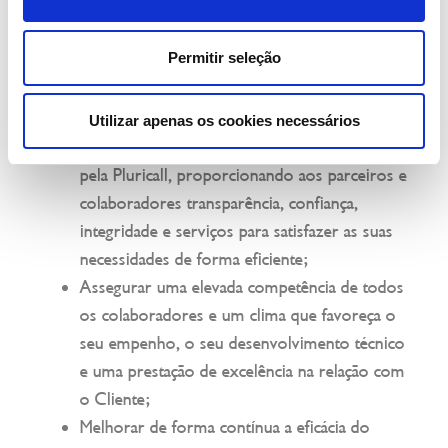
Satisfazer sistematicamente os nossos
Clientes, cumprindo os seus requisitos e as
Permitir seleção
suas expectativas, pois só Clientes satisfeitos
asseguram a existência da empresa;
Assegurar um nível adequado de Segurança
Utilizar apenas os cookies necessários
da Informação e Privacidade de Dados gerido
pela Pluricall, proporcionando aos parceiros e
colaboradores transparência, confiança,
integridade e serviços para satisfazer as suas
necessidades de forma eficiente;
Assegurar uma elevada competência de todos
os colaboradores e um clima que favoreça o
seu empenho, o seu desenvolvimento técnico
e uma prestação de excelência na relação com
o Cliente;
Melhorar de forma contínua a eficácia do