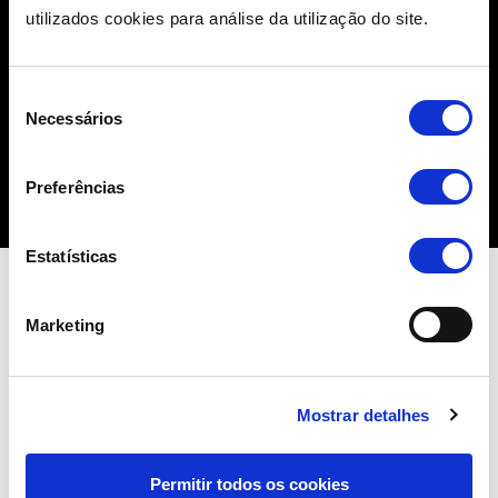
utilizados cookies para análise da utilização do site.
Seleção
Necessários
de
consentimento
Preferências
Estatísticas
La protección de la privacidad y de los datos
Marketing
personales es una prioridad para Pluricall –
Contact Centre Services, S. A. y un claro
compromiso por nuestra parte.
Mostrar detalhes
Esta política se refiere a las prácticas de
privacidad en el ámbito de la actividad
Permitir todos os cookies