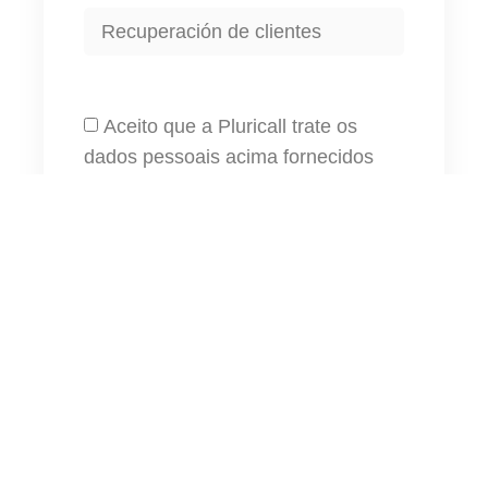
Aceito que a Pluricall trate os
dados pessoais acima fornecidos
com a finalidade de gerir a
candidatura, de acordo com os
procedimentos descritos na
Política
de Privacidade.
SUBMETER