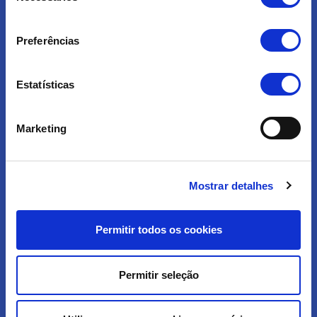
consentimento
e Médias
Preferências
Empresas
Estatísticas
Soluções
Marketing
A Pluricall é o parceiro essencial no
desenvolvimento do seu negócio!
Mostrar detalhes
Permitir todos os cookies
Marcar Reunião
Permitir seleção