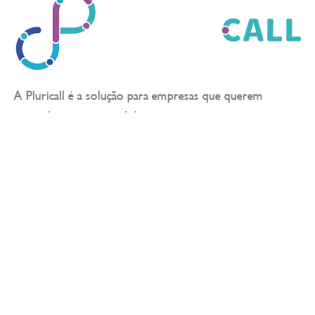
LER ARTIGO
A Pluricall é a solução para empresas que querem
potenciar os seus negócios.
Sobre
Soluções
Sobre Nós
Atendimento ao Cliente
A Nossa Equipa
Outbound e Telemarketing
Blog
Transformação Digital